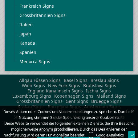
Frankreich Signs
Grossbritannien Signs
Italien
Japan
Kanada
Spanien
Menorca Signs
Allgäu Füssen Signs
Basel Signs
Breslau Signs
Wien Signs
New-York Signs
Bratislava Signs
England Kanalinseln Signs
Ischia Signs
Luxembourg Signs
Kopenhagen Signs
Mailand Signs
Grossbritannien Signs
Gent Signs
Bruegge Signs
Krakau Signs
Barcelona Signs
Amsterdam Signs
×
Frankreich Signs
Grossbritannien Signs
Italien
Japan
Dieses Album nutzt Cookies um Nutzereinstellungen zu speichern. Durch die
Sitemap
Kanada
Spanien
Menorca Signs
Contents
Nutzung stimmen Sie der Speicherung unserer Cookies zu.
Diese Website verwendet die folgenden externen Dienste, die Ihre Besuche
Zurück zur Startseite
14 BILDER
möglicherweise anonym protokollieren. Durch das Deaktivieren der
Nachführung wird deren Funktionalität beendet.
GoogleAnalytics
Alle Rechte der Bilder bei Peter Hammerschmidt.