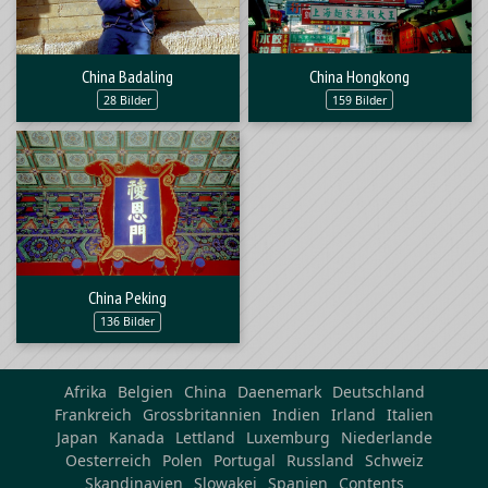
China Badaling
China Hongkong
28 Bilder
159 Bilder
China Peking
136 Bilder
Afrika
Belgien
China
Daenemark
Deutschland
Frankreich
Grossbritannien
Indien
Irland
Italien
Japan
Kanada
Lettland
Luxemburg
Niederlande
Oesterreich
Polen
Portugal
Russland
Schweiz
Skandinavien
Slowakei
Spanien
Contents