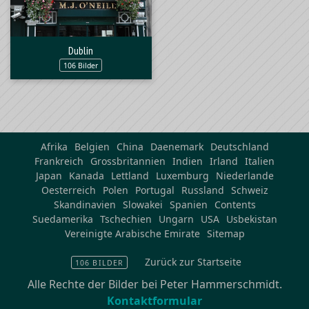
Dublin
106 Bilder
Afrika
Belgien
China
Daenemark
Deutschland
Frankreich
Grossbritannien
Indien
Irland
Italien
Japan
Kanada
Lettland
Luxemburg
Niederlande
Oesterreich
Polen
Portugal
Russland
Schweiz
Skandinavien
Slowakei
Spanien
Contents
Suedamerika
Tschechien
Ungarn
USA
Usbekistan
Vereinigte Arabische Emirate
Sitemap
Zurück zur Startseite
106 BILDER
Alle Rechte der Bilder bei Peter Hammerschmidt.
Kontaktformular