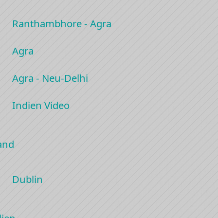
Ranthambhore - Agra
Agra
Agra - Neu-Delhi
Indien Video
land
Dublin
lien