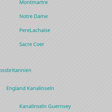
Montmartre
Notre Dame
PereLachaise
Sacre Coer
ossbritannien
England Kanalinseln
Kanalinseln Guernsey