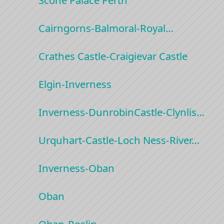
Cairngorns-Balmoral-Royal…
Crathes Castle-Craigievar Castle
Elgin-Inverness
Inverness-DunrobinCastle-Clynlis…
Urquhart-Castle-Loch Ness-River…
Inverness-Oban
Oban
Oban-Roslin