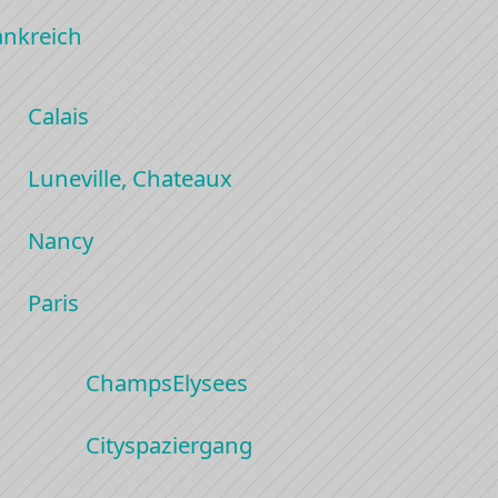
ankreich
Calais
Luneville, Chateaux
Nancy
Paris
ChampsElysees
Cityspaziergang