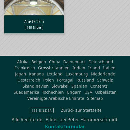
Amsterdam
165 Bilder
Afrika
Belgien
China
Daenemark
Deutschland
Frankreich
Grossbritannien
Indien
Irland
Italien
Japan
Kanada
Lettland
Luxemburg
Niederlande
Oesterreich
Polen
Portugal
Russland
Schweiz
Skandinavien
Slowakei
Spanien
Contents
Suedamerika
Tschechien
Ungarn
USA
Usbekistan
Vereinigte Arabische Emirate
Sitemap
Zurück zur Startseite
165 BILDER
Alle Rechte der Bilder bei Peter Hammerschmidt.
Kontaktformular