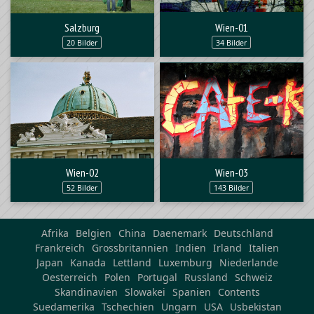
Salzburg
Wien-01
20 Bilder
34 Bilder
Wien-02
Wien-03
52 Bilder
143 Bilder
Afrika
Belgien
China
Daenemark
Deutschland
Frankreich
Grossbritannien
Indien
Irland
Italien
Japan
Kanada
Lettland
Luxemburg
Niederlande
Oesterreich
Polen
Portugal
Russland
Schweiz
Skandinavien
Slowakei
Spanien
Contents
Suedamerika
Tschechien
Ungarn
USA
Usbekistan