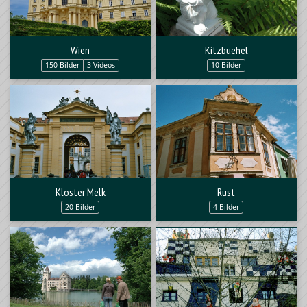
Wien
Kitzbuehel
150 Bilder
3 Videos
10 Bilder
Kloster Melk
Rust
20 Bilder
4 Bilder