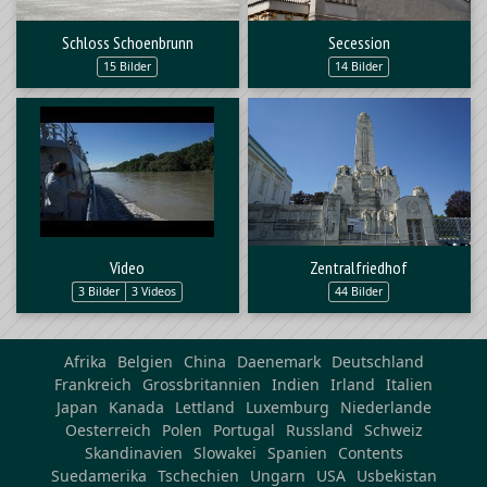
Schloss Schoenbrunn
Secession
15 Bilder
14 Bilder
Video
Zentralfriedhof
3 Bilder
3 Videos
44 Bilder
Afrika
Belgien
China
Daenemark
Deutschland
Frankreich
Grossbritannien
Indien
Irland
Italien
Japan
Kanada
Lettland
Luxemburg
Niederlande
Oesterreich
Polen
Portugal
Russland
Schweiz
Skandinavien
Slowakei
Spanien
Contents
Suedamerika
Tschechien
Ungarn
USA
Usbekistan