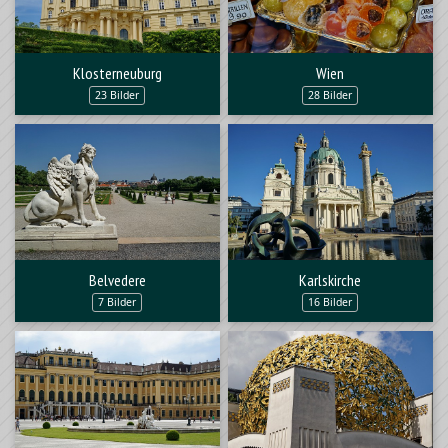
Klosterneuburg
Wien
23 Bilder
28 Bilder
Belvedere
Karlskirche
7 Bilder
16 Bilder