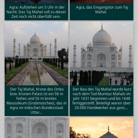
Agra: Aufstehen um 5 Uhr in der
Agra, das Eingangstor zum Taj
Nacht. Das Taj Mahal soll zu dieser
Mahal.
Zeit noch nicht überfüllt sein.
Der Taj Mahal, Krone des Ortes
Der Bau des Taj Mahal wurde kurz
bzw. Kronen-Palast ist ein 58 m
nach dem Tod Mumtaz Mahals im
hohes und 56 m breites
Jahr 1631 begonnen und bis 1648
Mausoleum (Grabmoschee), das in
fertiggestellt. Beteiligt waren über
Agra im indischen Bundesstaat
20.000 Handwerker aus ganz…
Uttar…