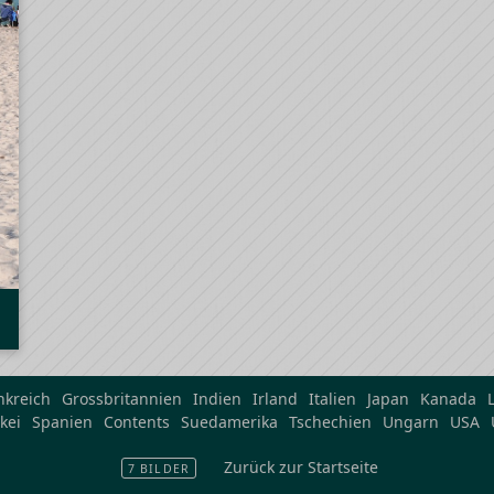
nkreich
Grossbritannien
Indien
Irland
Italien
Japan
Kanada
kei
Spanien
Contents
Suedamerika
Tschechien
Ungarn
USA
Zurück zur Startseite
7 BILDER