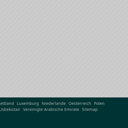
Lettland
Luxemburg
Niederlande
Oesterreich
Polen
Usbekistan
Vereinigte Arabische Emirate
Sitemap