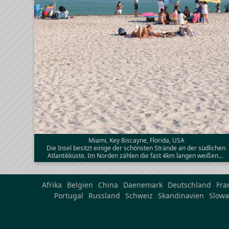
Miami, Key Biscayne, Florida, USA
Die Insel besitzt einige der schönsten Strände an der südlichen
Atlantikküste. Im Norden zählen die fast 4km langen weißen…
Afrika
Belgien
China
Daenemark
Deutschland
Fra
Portugal
Russland
Schweiz
Skandinavien
Slowa