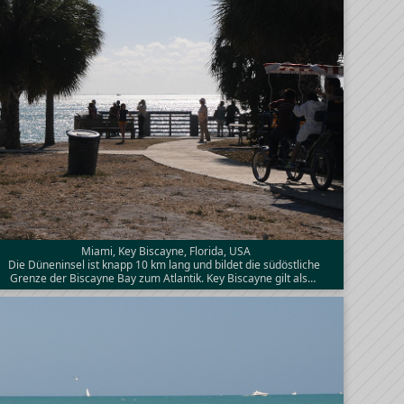
Miami, Key Biscayne, Florida, USA
Die Düneninsel ist knapp 10 km lang und bildet die südöstliche
Grenze der Biscayne Bay zum Atlantik. Key Biscayne gilt als…