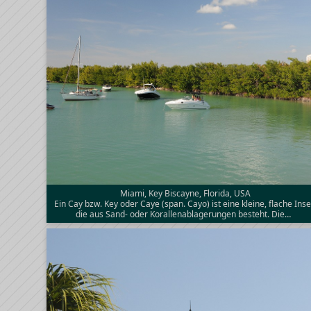
Miami, Key Biscayne, Florida, USA
Ein Cay bzw. Key oder Caye (span. Cayo) ist eine kleine, flache Inse
die aus Sand- oder Korallenablagerungen besteht. Die…