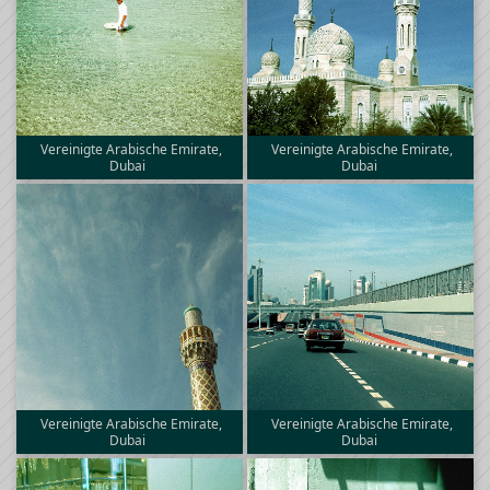
Vereinigte Arabische Emirate,
Vereinigte Arabische Emirate,
Dubai
Dubai
Vereinigte Arabische Emirate,
Vereinigte Arabische Emirate,
Dubai
Dubai