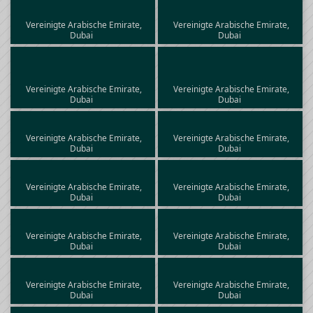
Vereinigte Arabische Emirate,
Vereinigte Arabische Emirate,
Dubai
Dubai
Vereinigte Arabische Emirate,
Vereinigte Arabische Emirate,
Dubai
Dubai
Vereinigte Arabische Emirate,
Vereinigte Arabische Emirate,
Dubai
Dubai
Vereinigte Arabische Emirate,
Vereinigte Arabische Emirate,
Dubai
Dubai
Vereinigte Arabische Emirate,
Vereinigte Arabische Emirate,
Dubai
Dubai
Vereinigte Arabische Emirate,
Vereinigte Arabische Emirate,
Dubai
Dubai