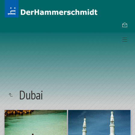
Dubai