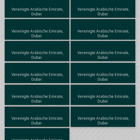
Vereinigte Arabische Emirate,
Vereinigte Arabische Emirate,
Dubai
Dubai
Vereinigte Arabische Emirate,
Vereinigte Arabische Emirate,
Dubai
Dubai
Vereinigte Arabische Emirate,
Vereinigte Arabische Emirate,
Dubai
Dubai
Vereinigte Arabische Emirate,
Vereinigte Arabische Emirate,
Dubai
Dubai
Vereinigte Arabische Emirate,
Vereinigte Arabische Emirate,
Dubai
Dubai
Vereinigte Arabische Emirate,
Vereinigte Arabische Emirate,
Dubai
Dubai