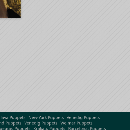
slava Puppets
New-York Puppets
Venedig Puppets
nd Puppets
Venedig Puppets
Weimar Puppets
uegge, Puppets
Krakau, Puppets
Barcelona, Puppets