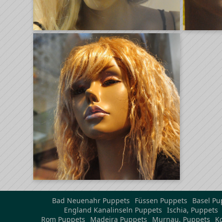
Bad Neuenahr Puppets
Füssen Puppets
Basel Pu
England Kanalinseln Puppets
Ischia, Puppets
Rom Puppets
Madeira Puppets
Murnau, Puppets
K