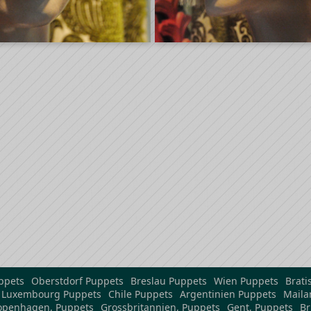
ppets
Oberstdorf Puppets
Breslau Puppets
Wien Puppets
Brati
Luxembourg Puppets
Chile Puppets
Argentinien Puppets
Maila
openhagen, Puppets
Grossbritannien, Puppets
Gent, Puppets
Br