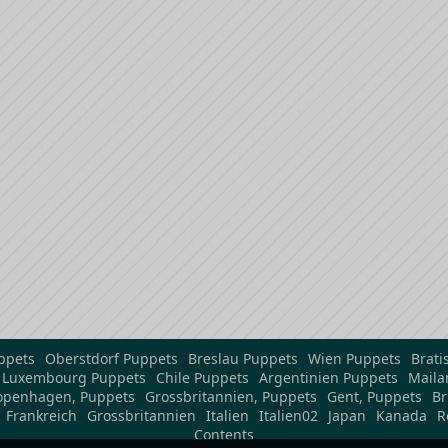
ppets
Oberstdorf Puppets
Breslau Puppets
Wien Puppets
Brati
Luxembourg Puppets
Chile Puppets
Argentinien Puppets
Maila
openhagen, Puppets
Grossbritannien, Puppets
Gent, Puppets
Br
Frankreich
Grossbritannien
Italien
Italien02
Japan
Kanada
R
Contents