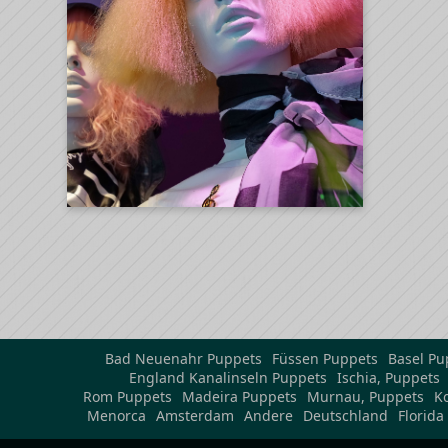
Bad Neuenahr Puppets
Füssen Puppets
Basel Pu
England Kanalinseln Puppets
Ischia, Puppets
Rom Puppets
Madeira Puppets
Murnau, Puppets
K
Menorca
Amsterdam
Andere
Deutschland
Florida