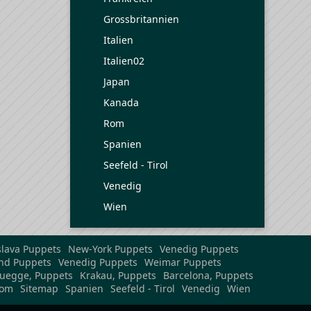
Grossbritannien
Italien
Italien02
Japan
Kanada
Rom
Spanien
Seefeld - Tirol
Venedig
Wien
slava Puppets
New-York Puppets
Venedig Puppets
nd Puppets
Venedig Puppets
Weimar Puppets
uegge, Puppets
Krakau, Puppets
Barcelona, Puppets
om
Sitemap
Spanien
Seefeld - Tirol
Venedig
Wien