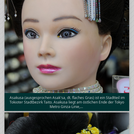
Asakusa (ausgesprochen Asak'sa, dt. flaches Gras) ist ein Stadtteil im
Tokioter Stadtbezirk Taito. Asakusa liegt am östlichen Ende der Tokyo
Metro Ginza-Linie,…