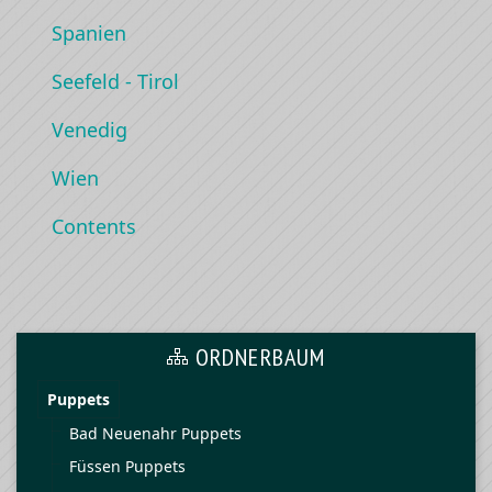
Spanien
Seefeld - Tirol
Venedig
Wien
Contents
ORDNERBAUM
Puppets
Bad Neuenahr Puppets
Füssen Puppets